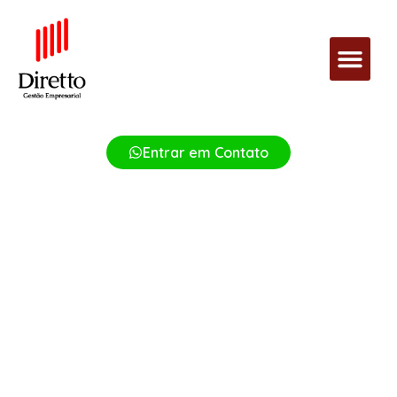
Entrar em Contato
Certificação de Produtos
Adequação técnica obrigatória (Inmetro, Anvisa). Evite riscos
financeiros e proteja a imagem do seu negócio com produtos
certificados.