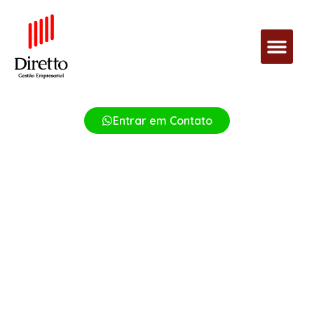
Entrar em Contato
Apoio Técnico
Nossa rede de parceiros especialistas está pronta para apontar as
melhores soluções para demandas técnicas específicas da sua
empresa.