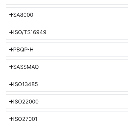
SA8000
ISO/TS16949
PBQP-H
SASSMAQ
ISO13485
ISO22000
ISO27001