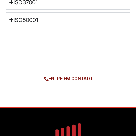
ISO37001
ISO50001
SEU NEGÓCIO ESTÁ EM UM MUNDO DIGITAL. E
SUA CONSULTORIA? CONSULTORIA ONLINE!
ENTRE EM CONTATO