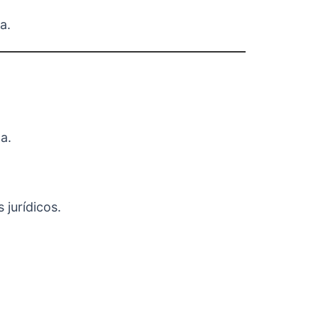
a.
a.
 jurídicos.